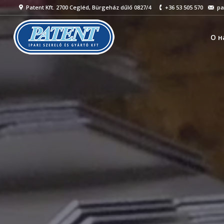
Patent Kft. 2700 Cegléd, Bürgeház dűlő 0827/4
+36 53 505 570
pa
O н