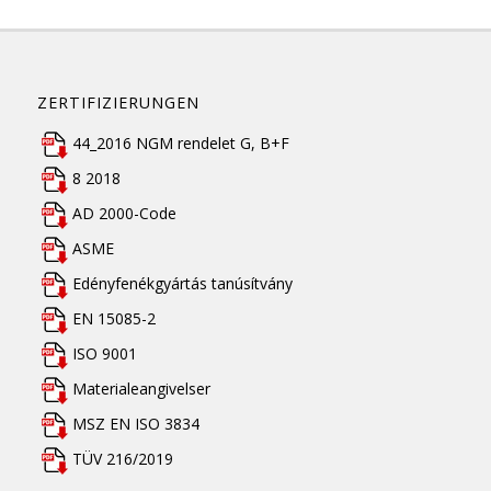
ZERTIFIZIERUNGEN
44_2016 NGM rendelet G, B+F
8 2018
AD 2000-Code
ASME
Edényfenékgyártás tanúsítvány
EN 15085-2
ISO 9001
Materialeangivelser
MSZ EN ISO 3834
TÜV 216/2019