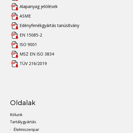
Alapanyag jelölések
ASME
Edényfenékgyártás tanúsítvány
EN 15085-2
ISO 9001
MSZ EN ISO 3834
TÜV 216/2019
Oldalak
Rólunk
Tartálygyártás
Élelmiszeripar