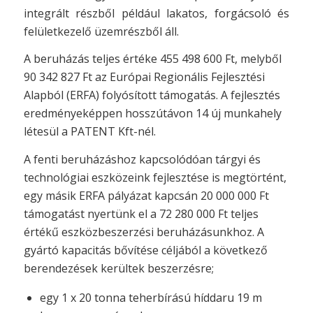
integrált részből például lakatos, forgácsoló és
felületkezelő üzemrészből áll.
A beruházás teljes értéke 455 498 600 Ft, melyből
90 342 827 Ft az Európai Regionális Fejlesztési
Alapból (ERFA) folyósított támogatás. A fejlesztés
eredményeképpen hosszútávon 14 új munkahely
létesül a PATENT Kft-nél.
A fenti beruházáshoz kapcsolódóan tárgyi és
technológiai eszközeink fejlesztése is megtörtént,
egy másik ERFA pályázat kapcsán 20 000 000 Ft
támogatást nyertünk el a 72 280 000 Ft teljes
értékű eszközbeszerzési beruházásunkhoz. A
gyártó kapacitás bővítése céljából a következő
berendezések kerültek beszerzésre;
egy 1 x 20 tonna teherbírású híddaru 19 m