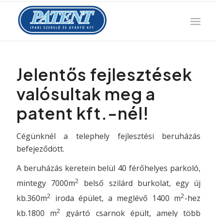
Jelentős fejlesztések
valósultak meg a
patent kft.-nél!
Cégünknél a telephely fejlesztési beruházás
befejeződött.
A beruházás keretein belül 40 férőhelyes parkoló,
2
mintegy 7000m
belső szilárd burkolat, egy új
2
2
kb.360m
iroda épület, a meglévő 1400 m
-hez
2
kb.1800 m
gyártó csarnok épült, amely több