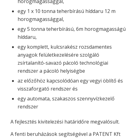
horogmagassággal,
egy 1 x 10 tonna teherbírású híddaru 12 m
horogmagassággal,
egy 5 tonna teherbírású, 6m horogmagasságú
híddaru,
egy komplett, kulcsrakész rozsdamentes
anyagok felületkezelésére szolgáló
zsírtalanító-savazó pácoló technológiai
rendszer a pácoló helyiségbe
az előzőhöz kapcsolódóan egy vegyi öblítő és
visszaforgató rendszer és
egy automata, szakaszos szennyvízkezelő
rendszer
A fejlesztés kivitelezési határidőre megvalósult.
A fenti beruházások segítségével a PATENT Kft