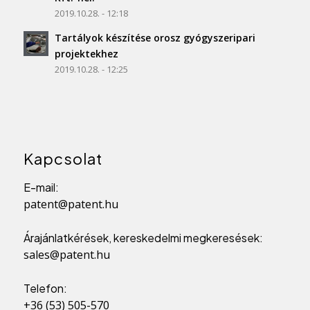
2019.10.28. - 12:18
Tartályok készítése orosz gyógyszeripari
projektekhez
2019.10.28. - 12:25
Kapcsolat
E-mail:
patent@patent.hu
Árajánlatkérések, kereskedelmi megkeresések:
sales@patent.hu
Telefon:
+36 (53) 505-570